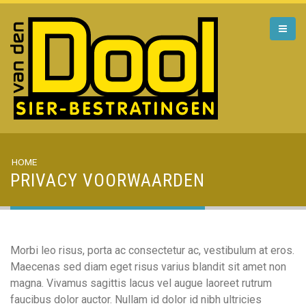
HOME
PRIVACY VOORWAARDEN
Morbi leo risus, porta ac consectetur ac, vestibulum at eros.
Maecenas sed diam eget risus varius blandit sit amet non
magna. Vivamus sagittis lacus vel augue laoreet rutrum
faucibus dolor auctor. Nullam id dolor id nibh ultricies